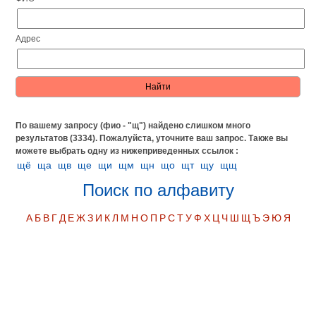
Адрес
По вашему запросу (фио - "щ") найдено слишком много
результатов (3334). Пожалуйста, уточните ваш запрос.
Также вы
можете выбрать одну из нижеприведенных ссылок :
щё
ща
щв
ще
щи
щм
щн
що
щт
щу
щщ
Поиск по алфавиту
А
Б
В
Г
Д
Е
Ж
З
И
К
Л
М
Н
О
П
Р
С
Т
У
Ф
Х
Ц
Ч
Ш
Щ
Ъ
Э
Ю
Я