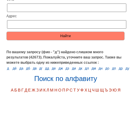
Адрес
По вашему запросу (фио - "д") найдено слишком много
результатов (42673). Пожалуйста, уточните ваш запрос.
Также вы
можете выбрать одну из нижеприведенных ссылок :
д
дё
да
дб
дв
дг
дд
де
дж
дз
ди
дк
дл
дм
дн
до
дп
др
ду
Поиск по алфавиту
А
Б
В
Г
Д
Е
Ж
З
И
К
Л
М
Н
О
П
Р
С
Т
У
Ф
Х
Ц
Ч
Ш
Щ
Ъ
Э
Ю
Я