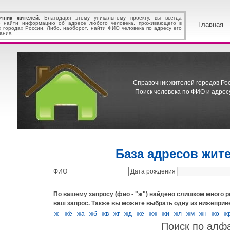
очник жителей
. Благодаря этому уникальному проекту, вы всегда
 найти информацию об адресе любого человека, проживающего в
Главная
х городах России. Либо, наоборот, найти ФИО человека по адресу его
ания.
Справочник жителей городов Росс
Поиск человека по ФИО и адресу
База адресов жит
ФИО
Дата рождения
По вашему запросу (фио - "ж") найдено слишком много р
ваш запрос.
Также вы можете выбрать одну из нижеприв
ж
жё
жа
жб
жв
жг
жд
же
жж
жи
жл
жм
жн
жо
ж
Поиск по алф