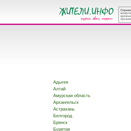
Справ
можете
крупны
прожив
Адыгея
Алтай
Амурская область
Архангельск
Астрахань
Белгород
Брянск
Бурятия