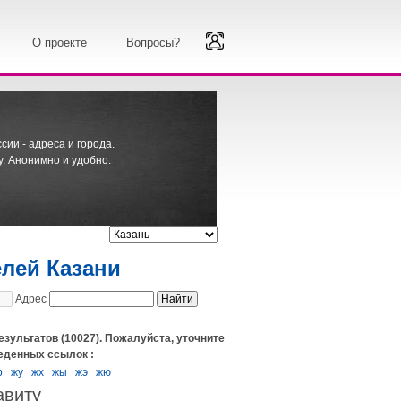
О проекте
Вопросы?
ии - адреса и города.
. Анонимно и удобно.
елей Казани
Адрес
езультатов (10027). Пожалуйста, уточните
еденных ссылок :
р
жу
жх
жы
жэ
жю
авиту