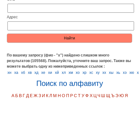
Адрес
По вашему запросу (фио - "х") найдено слишком много
результатов (105568). Пожалуйста, уточните ваш запрос.
Также вы
можете выбрать одну из нижеприведенных ссылок :
хн
ха
хб
хв
хд
хе
хи
хй
хл
хм
хо
хр
хс
ху
хх
хы
хь
хэ
хю
х
Поиск по алфавиту
А
Б
В
Г
Д
Е
Ж
З
И
К
Л
М
Н
О
П
Р
С
Т
У
Ф
Х
Ц
Ч
Ш
Щ
Ъ
Э
Ю
Я