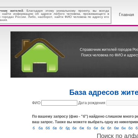
очник жителей
. Благодаря этому уникальному проекту, вы всегда
 найти информацию об адресе любого человека, проживающего в
Главная
х городах России. Либо, наоборот, найти ФИО человека по адресу его
ания.
Справочник жителей городов Росс
Поиск человека по ФИО и адресу
База адресов жит
ФИО
Дата рождения
По вашему запросу (фио - "б") найдено слишком много р
ваш запрос.
Также вы можете выбрать одну из нижеприв
б
ба
бб
бв
бг
бд
бе
бж
бз
би
бк
бл
бм
бн
бо
б
Поиск по алф