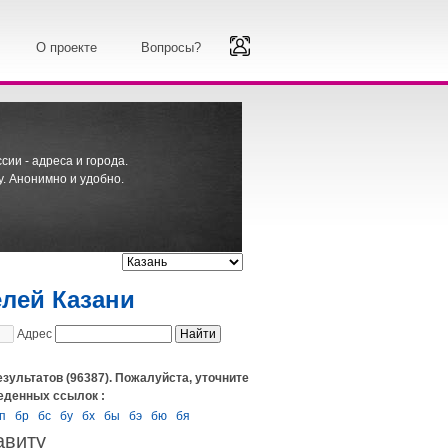
О проекте
Вопросы?
ии - адреса и города.
. Анонимно и удобно.
елей Казани
Адрес
езультатов (96387). Пожалуйста, уточните
еденных ссылок :
п
бр
бс
бу
бх
бы
бэ
бю
бя
авиту