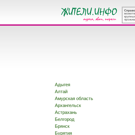
Справ
можете
крупны
прожив
Адыгея
Алтай
Амурская область
Архангельск
Астрахань
Белгород
Брянск
Бурятия