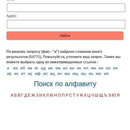
Адрес
По вашему запросу (фио - "и") найдено слишком много
результатов (54771). Пожалуйста, уточните ваш запрос.
Также вы
можете выбрать одну из нижеприведенных ссылок :
и
иа
иб
ив
иг
ид
ие
иж
из
ии
ик
ил
им
ин
ио
ип
ир
ис
ит
иу
иф
их
иц
ич
иш
ищ
иы
иь
ию
ия
Поиск по алфавиту
А
Б
В
Г
Д
Е
Ж
З
И
К
Л
М
Н
О
П
Р
С
Т
У
Ф
Х
Ц
Ч
Ш
Щ
Ъ
Э
Ю
Я