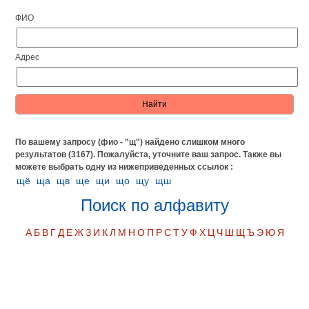
ФИО
Адрес
По вашему запросу (фио - "щ") найдено слишком много
результатов (3167). Пожалуйста, уточните ваш запрос.
Также вы
можете выбрать одну из нижеприведенных ссылок :
щё
ща
щв
ще
щи
що
щу
щш
Поиск по алфавиту
А
Б
В
Г
Д
Е
Ж
З
И
К
Л
М
Н
О
П
Р
С
Т
У
Ф
Х
Ц
Ч
Ш
Щ
Ъ
Э
Ю
Я