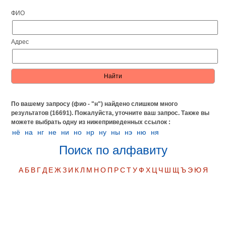
ФИО
Адрес
По вашему запросу (фио - "н") найдено слишком много
результатов (16691). Пожалуйста, уточните ваш запрос.
Также вы
можете выбрать одну из нижеприведенных ссылок :
нё
на
нг
не
ни
но
нр
ну
ны
нэ
ню
ня
Поиск по алфавиту
А
Б
В
Г
Д
Е
Ж
З
И
К
Л
М
Н
О
П
Р
С
Т
У
Ф
Х
Ц
Ч
Ш
Щ
Ъ
Э
Ю
Я