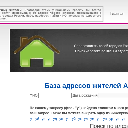
очник жителей
. Благодаря этому уникальному проекту, вы всегда
 найти информацию об адресе любого человека, проживающего в
Главная
х городах России. Либо, наоборот, найти ФИО человека по адресу его
ания.
Справочник жителей городов Росс
Поиск человека по ФИО и адресу
База адресов жителей 
ФИО
Дата рождения
По вашему запросу (фио - "у") найдено слишком много ре
ваш запрос.
Также вы можете выбрать одну из нижеприв
у
уб
ув
уг
уд
уж
уз
уй
ук
ул
ум
ун
уп
ур
ус
ут
Поиск по алф