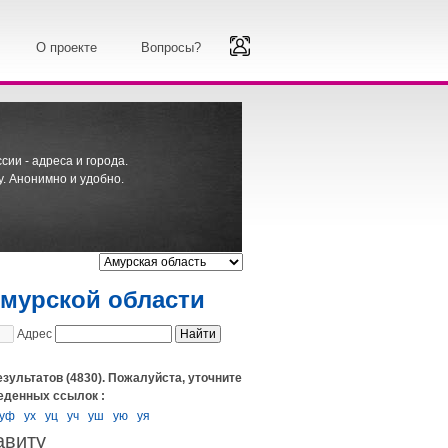
О проекте
Вопросы?
ии - адреса и города.
. Анонимно и удобно.
Амурской области
Адрес
зультатов (4830). Пожалуйста, уточните
еденных ссылок :
уф
ух
уц
уч
уш
ую
уя
авиту