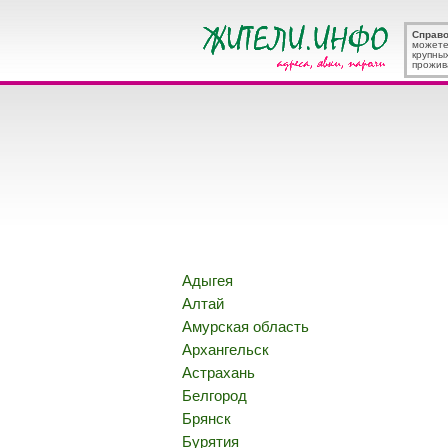
Справ
можете
крупны
прожив
Адыгея
Алтай
Амурская область
Архангельск
Астрахань
Белгород
Брянск
Бурятия