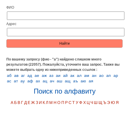
ФИО
Адрес
По вашему запросу (фио - "а") найдено слишком много
результатов (22057). Пожалуйста, уточните ваш запрос.
Также вы
можете выбрать одну из нижеприведенных ссылок :
аб
ав
аг
ад
ае
аж
аз
аи
ай
ак
ал
ам
ан
ао
ап
ар
ас
ат
ау
аф
ах
ац
ач
аш
ащ
аъ
аю
ая
Поиск по алфавиту
А
Б
В
Г
Д
Е
Ж
З
И
К
Л
М
Н
О
П
Р
С
Т
У
Ф
Х
Ц
Ч
Ш
Щ
Ъ
Э
Ю
Я