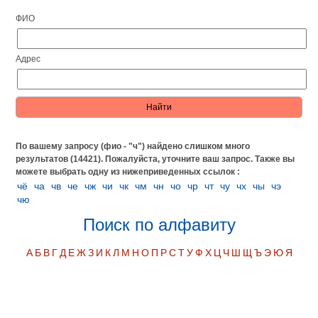
ФИО
Адрес
По вашему запросу (фио - "ч") найдено слишком много
результатов (14421). Пожалуйста, уточните ваш запрос.
Также вы
можете выбрать одну из нижеприведенных ссылок :
чё
ча
чв
че
чж
чи
чк
чм
чн
чо
чр
чт
чу
чх
чы
чэ
чю
Поиск по алфавиту
А
Б
В
Г
Д
Е
Ж
З
И
К
Л
М
Н
О
П
Р
С
Т
У
Ф
Х
Ц
Ч
Ш
Щ
Ъ
Э
Ю
Я