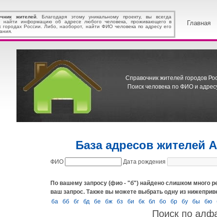
очник жителей
. Благодаря этому уникальному проекту, вы всегда
 найти информацию об адресе любого человека, проживающего в
Главная
х городах России. Либо, наоборот, найти ФИО человека по адресу его
ания.
Справочник жителей городов Росс
Поиск человека по ФИО и адресу
База адресов жителей 
ФИО
Дата рождения
По вашему запросу (фио - "б") найдено слишком много р
ваш запрос.
Также вы можете выбрать одну из нижеприв
ба
бб
бг
бд
бе
бж
бз
би
бк
бл
бо
бр
бу
бы
бю
Поиск по алф