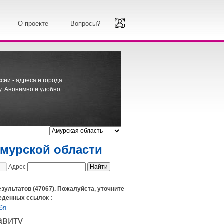
О проекте
Вопросы?
ии - адреса и города.
. Анонимно и удобно.
Амурской области
Адрес
езультатов (47067). Пожалуйста, уточните
еденных ссылок :
бя
авиту