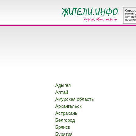
Справ
можете
крупны
прожив
Адыгея
Алтай
Амурская область
Архангельск
Астрахань
Белгород
Брянск
Бурятия