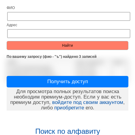
ФИО
Адрес
По вашему запросу (фио - "ъ") найдено 3 записей
ФИО
Дата рождения
Адрес
Ъ СЕРГЕЙ ВИКТОРОВИЧ
01.01.1972
ЪКУДЯ ЛИНА ЗАХАРОВНА
26.09.1940
ЪФЕДЯЕВ ИГОРЬ ИВАНОВИЧ
02.10.1963
Получить доступ
Для просмотра полных результатов поиска
необходим премиум-доступ. Если у вас есть
премиум доступ,
войдите под своим аккаунтом
,
либо
приобретите
его.
Поиск по алфавиту