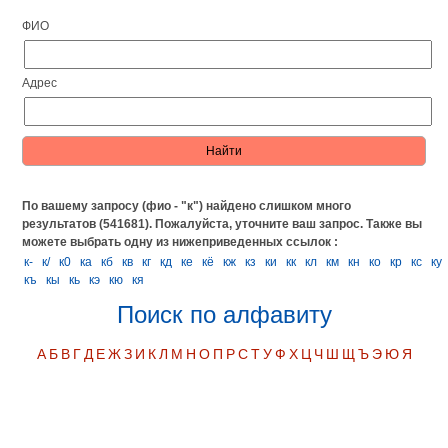
ФИО
Адрес
По вашему запросу (фио - "к") найдено слишком много
результатов (541681). Пожалуйста, уточните ваш запрос.
Также вы
можете выбрать одну из нижеприведенных ссылок :
к-
к/
к0
ка
кб
кв
кг
кд
ке
кё
кж
кз
ки
кк
кл
км
кн
ко
кр
кс
ку
къ
кы
кь
кэ
кю
кя
Поиск по алфавиту
А
Б
В
Г
Д
Е
Ж
З
И
К
Л
М
Н
О
П
Р
С
Т
У
Ф
Х
Ц
Ч
Ш
Щ
Ъ
Э
Ю
Я