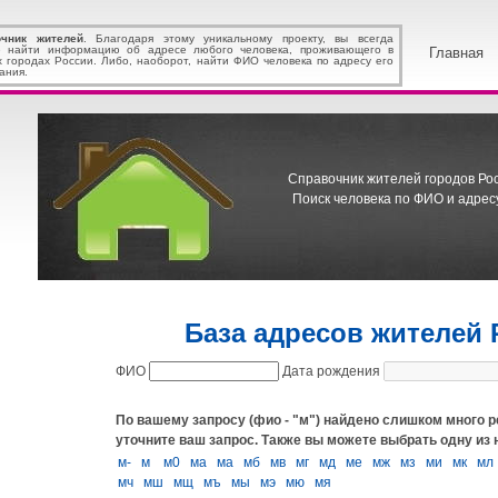
очник жителей
. Благодаря этому уникальному проекту, вы всегда
 найти информацию об адресе любого человека, проживающего в
Главная
х городах России. Либо, наоборот, найти ФИО человека по адресу его
ания.
Справочник жителей городов Росс
Поиск человека по ФИО и адресу
База адресов жителей 
ФИО
Дата рождения
По вашему запросу (фио - "м") найдено слишком много р
уточните ваш запрос.
Также вы можете выбрать одну из
м-
м
м0
мa
ма
мб
мв
мг
мд
ме
мж
мз
ми
мк
мл
мч
мш
мщ
мъ
мы
мэ
мю
мя