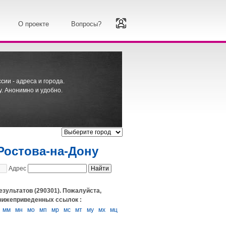
О проекте
Вопросы?
ии - адреса и города.
. Анонимно и удобно.
Ростова-на-Дону
Адрес
езультатов (290301). Пожалуйста,
 нижеприведенных ссылок :
мм
мн
мо
мп
мр
мс
мт
му
мх
мц