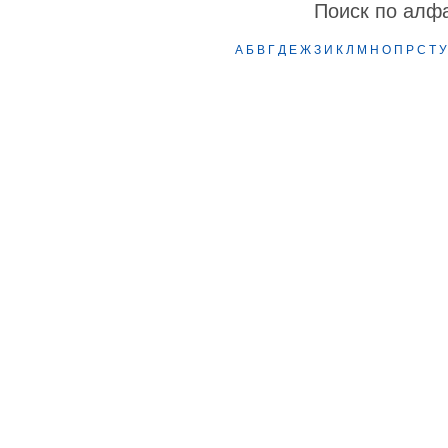
Поиск по алф
А
Б
В
Г
Д
Е
Ж
З
И
К
Л
М
Н
О
П
Р
С
Т
У