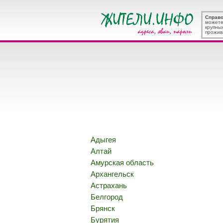
Справ
можете
крупны
прожив
Адыгея
Алтай
Амурская область
Архангельск
Астрахань
Белгород
Брянск
Бурятия