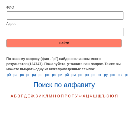
ФИО
Адрес
По вашему запросу (фио - "р") найдено слишком много
результатов (124747). Пожалуйста, уточните ваш запрос.
Также вы
можете выбрать одну из нижеприведенных ссылок :
р0
ра
рв
рг
рд
ре
рж
рз
ри
рй
рм
рн
ро
рс
рт
ру
рш
ры
р
Поиск по алфавиту
А
Б
В
Г
Д
Е
Ж
З
И
К
Л
М
Н
О
П
Р
С
Т
У
Ф
Х
Ц
Ч
Ш
Щ
Ъ
Э
Ю
Я