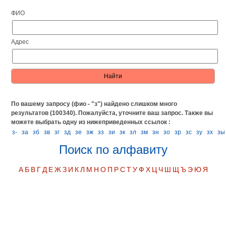
ФИО
Адрес
По вашему запросу (фио - "з") найдено слишком много
результатов (100340). Пожалуйста, уточните ваш запрос.
Также вы
можете выбрать одну из нижеприведенных ссылок :
з-
за
зб
зв
зг
зд
зе
зж
зз
зи
зк
зл
зм
зн
зо
зр
зс
зу
зх
зы
Поиск по алфавиту
А
Б
В
Г
Д
Е
Ж
З
И
К
Л
М
Н
О
П
Р
С
Т
У
Ф
Х
Ц
Ч
Ш
Щ
Ъ
Э
Ю
Я