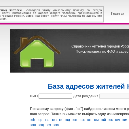
очник жителей
. Благодаря этому уникальному проекту, вы всегда
 найти информацию об адресе любого человека, проживающего в
Главная
х городах России. Либо, наоборот, найти ФИО человека по адресу его
ания.
Справочник жителей городов Росс
Поиск человека по ФИО и адресу
База адресов жителей 
ФИО
Дата рождения
По вашему запросу (фио - "ю") найдено слишком много р
ваш запрос.
Также вы можете выбрать одну из нижеприв
юh
юp
юа
юв
юг
юд
юе
юж
юз
юи
юй
юк
юл
юм
юш
ющ
юэ
юю