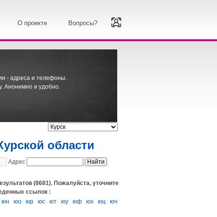
О проекте
Вопросы?
ии - адреса и телефоны.
. Анонимно и удобно.
Курской области
Адрес
езультатов (8681). Пожалуйста, уточните
еденных ссылок :
юн
юо
юр
юс
ют
юу
юф
юх
юц
юч