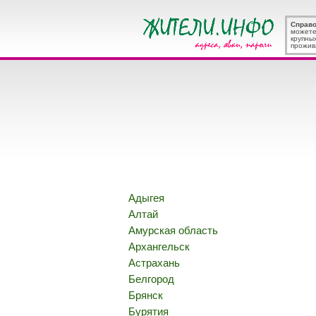
Справ
можете
крупны
прожив
Адыгея
Алтай
Амурская область
Архангельск
Астрахань
Белгород
Брянск
Бурятия