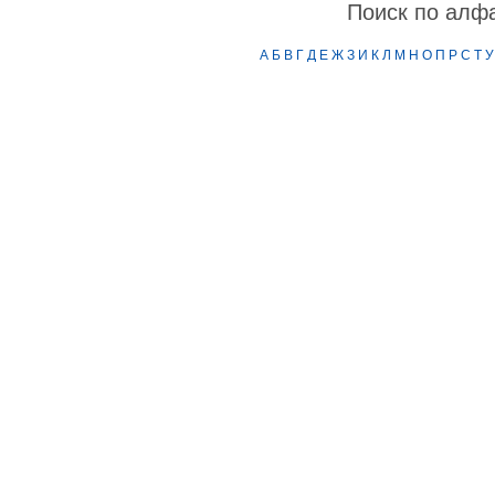
Поиск по алф
А
Б
В
Г
Д
Е
Ж
З
И
К
Л
М
Н
О
П
Р
С
Т
У