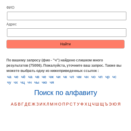
ФИО
Адрес
По вашему запросу (фио - "ч") найдено слишком много
результатов (75006). Пожалуйста, уточните ваш запрос.
Также вы
можете выбрать одну из нижеприведенных ссылок :
чa
чe
чё
ча
чв
че
чж
чи
чк
чл
чм
чн
чо
чп
чр
чс
чу
чх
чц
чч
чы
чю
чя
Поиск по алфавиту
А
Б
В
Г
Д
Е
Ж
З
И
К
Л
М
Н
О
П
Р
С
Т
У
Ф
Х
Ц
Ч
Ш
Щ
Ъ
Э
Ю
Я