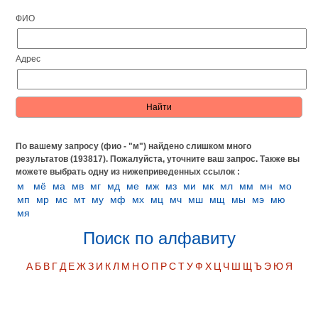
ФИО
Адрес
По вашему запросу (фио - "м") найдено слишком много
результатов (193817). Пожалуйста, уточните ваш запрос.
Также вы
можете выбрать одну из нижеприведенных ссылок :
м
мё
ма
мв
мг
мд
ме
мж
мз
ми
мк
мл
мм
мн
мо
мп
мр
мс
мт
му
мф
мх
мц
мч
мш
мщ
мы
мэ
мю
мя
Поиск по алфавиту
А
Б
В
Г
Д
Е
Ж
З
И
К
Л
М
Н
О
П
Р
С
Т
У
Ф
Х
Ц
Ч
Ш
Щ
Ъ
Э
Ю
Я