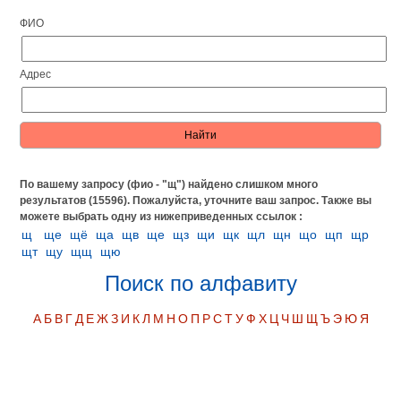
ФИО
Адрес
По вашему запросу (фио - "щ") найдено слишком много
результатов (15596). Пожалуйста, уточните ваш запрос.
Также вы
можете выбрать одну из нижеприведенных ссылок :
щ
щe
щё
ща
щв
ще
щз
щи
щк
щл
щн
що
щп
щр
щт
щу
щщ
щю
Поиск по алфавиту
А
Б
В
Г
Д
Е
Ж
З
И
К
Л
М
Н
О
П
Р
С
Т
У
Ф
Х
Ц
Ч
Ш
Щ
Ъ
Э
Ю
Я