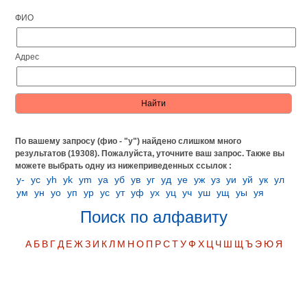
ФИО
Адрес
По вашему запросу (фио - "у") найдено слишком много
результатов (19308). Пожалуйста, уточните ваш запрос.
Также вы
можете выбрать одну из нижеприведенных ссылок :
у-
уc
уh
уk
уm
уа
уб
ув
уг
уд
уе
уж
уз
уи
уй
ук
ул
ум
ун
уо
уп
ур
ус
ут
уф
ух
уц
уч
уш
ущ
уы
уя
Поиск по алфавиту
А
Б
В
Г
Д
Е
Ж
З
И
К
Л
М
Н
О
П
Р
С
Т
У
Ф
Х
Ц
Ч
Ш
Щ
Ъ
Э
Ю
Я