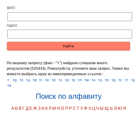
ФИО
Адрес
По вашему запросу (фио - "т") найдено слишком много
результатов (325434). Пожалуйста, уточните ваш запрос.
Также вы
можете выбрать одну из нижеприведенных ссылок :
т
тp
тx
та
тв
тг
те
тё
тз
ти
тк
тл
тм
тн
то
тп
тр
тс
тт
ту
тя
Поиск по алфавиту
А
Б
В
Г
Д
Е
Ж
З
И
К
Л
М
Н
О
П
Р
С
Т
У
Ф
Х
Ц
Ч
Ш
Щ
Ъ
Э
Ю
Я