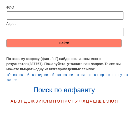
ФИО
Адрес
По вашему запросу (фио - "в") найдено слишком много
результатов (287757). Пожалуйста, уточните ваш запрос.
Также вы
можете выбрать одну из нижеприведенных ссылок :
в0
вa
ва
вб
вв
вд
ве
вё
вж
вз
ви
вк
вл
вн
во
вр
вс
вт
ву
в
вю
вя
Поиск по алфавиту
А
Б
В
Г
Д
Е
Ж
З
И
К
Л
М
Н
О
П
Р
С
Т
У
Ф
Х
Ц
Ч
Ш
Щ
Ъ
Э
Ю
Я