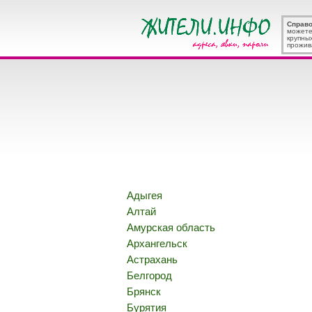
Справ
можете
крупны
прожив
Адыгея
Алтай
Амурская область
Архангельск
Астрахань
Белгород
Брянск
Бурятия