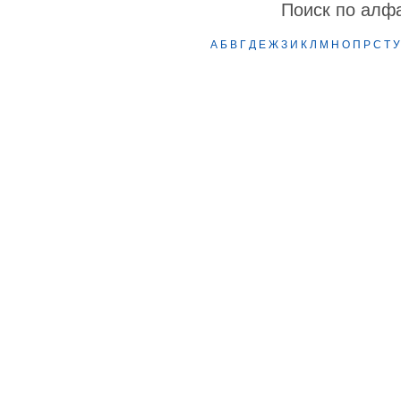
Поиск по алф
А
Б
В
Г
Д
Е
Ж
З
И
К
Л
М
Н
О
П
Р
С
Т
У