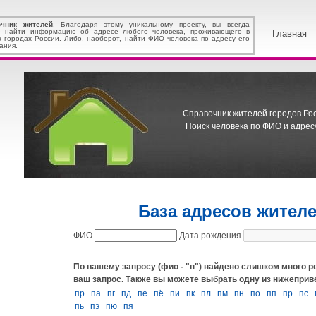
очник жителей
. Благодаря этому уникальному проекту, вы всегда
 найти информацию об адресе любого человека, проживающего в
Главная
х городах России. Либо, наоборот, найти ФИО человека по адресу его
ания.
Справочник жителей городов Росс
Поиск человека по ФИО и адресу
База адресов жител
ФИО
Дата рождения
По вашему запросу (фио - "п") найдено слишком много р
ваш запрос.
Также вы можете выбрать одну из нижеприв
пp
па
пг
пд
пе
пё
пи
пк
пл
пм
пн
по
пп
пр
пс
пь
пэ
пю
пя