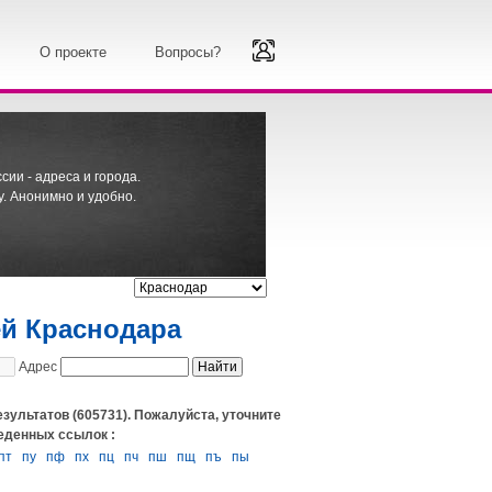
О проекте
Вопросы?
ии - адреса и города.
. Анонимно и удобно.
ей Краснодара
Адрес
езультатов (605731). Пожалуйста, уточните
еденных ссылок :
пт
пу
пф
пх
пц
пч
пш
пщ
пъ
пы