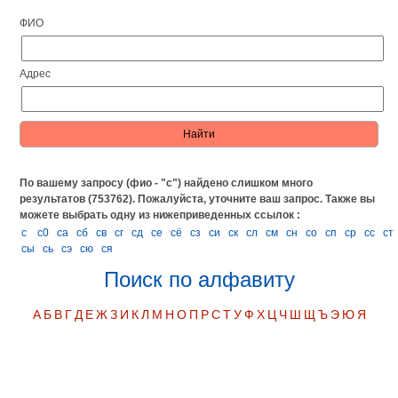
ФИО
Адрес
По вашему запросу (фио - "с") найдено слишком много
результатов (753762). Пожалуйста, уточните ваш запрос.
Также вы
можете выбрать одну из нижеприведенных ссылок :
с
с0
са
сб
св
сг
сд
се
сё
сз
си
ск
сл
см
сн
со
сп
ср
сс
ст
сы
сь
сэ
сю
ся
Поиск по алфавиту
А
Б
В
Г
Д
Е
Ж
З
И
К
Л
М
Н
О
П
Р
С
Т
У
Ф
Х
Ц
Ч
Ш
Щ
Ъ
Э
Ю
Я