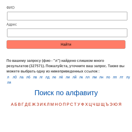
ФИО
Адрес
По вашему запросу (фио - "л") найдено слишком много
результатов (327571). Пожалуйста, уточните ваш запрос.
Также вы
можете выбрать одну из нижеприведенных ссылок :
л
л0
ла
лб
лв
лг
лд
ле
лё
ли
лй
лк
лл
лм
лн
ло
лп
лт
лу
ля
Поиск по алфавиту
А
Б
В
Г
Д
Е
Ж
З
И
К
Л
М
Н
О
П
Р
С
Т
У
Ф
Х
Ц
Ч
Ш
Щ
Ъ
Э
Ю
Я