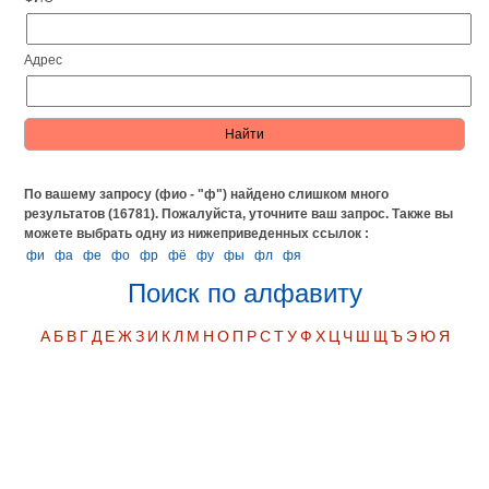
Адрес
По вашему запросу (фио - "ф") найдено слишком много
результатов (16781). Пожалуйста, уточните ваш запрос.
Также вы
можете выбрать одну из нижеприведенных ссылок :
фи
фа
фе
фо
фр
фё
фу
фы
фл
фя
Поиск по алфавиту
А
Б
В
Г
Д
Е
Ж
З
И
К
Л
М
Н
О
П
Р
С
Т
У
Ф
Х
Ц
Ч
Ш
Щ
Ъ
Э
Ю
Я