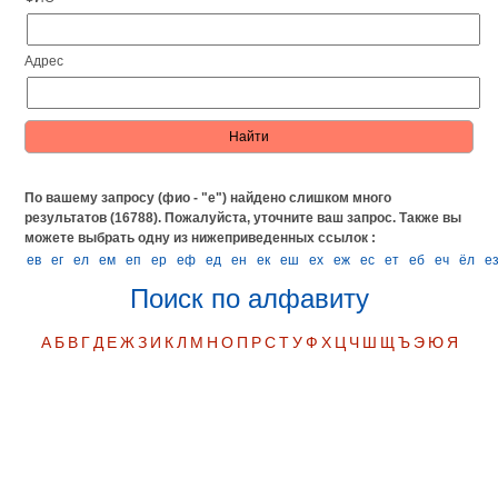
Адрес
По вашему запросу (фио - "е") найдено слишком много
результатов (16788). Пожалуйста, уточните ваш запрос.
Также вы
можете выбрать одну из нижеприведенных ссылок :
ев
ег
ел
ем
еп
ер
еф
ед
ен
ек
еш
ех
еж
ес
ет
еб
еч
ёл
е
Поиск по алфавиту
А
Б
В
Г
Д
Е
Ж
З
И
К
Л
М
Н
О
П
Р
С
Т
У
Ф
Х
Ц
Ч
Ш
Щ
Ъ
Э
Ю
Я