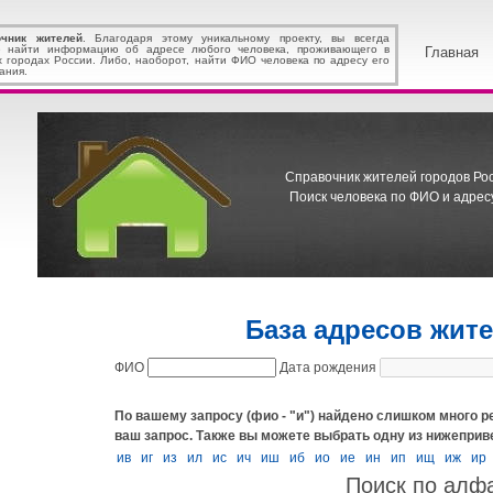
очник жителей
. Благодаря этому уникальному проекту, вы всегда
 найти информацию об адресе любого человека, проживающего в
Главная
х городах России. Либо, наоборот, найти ФИО человека по адресу его
ания.
Справочник жителей городов Росс
Поиск человека по ФИО и адресу
База адресов жит
ФИО
Дата рождения
По вашему запросу (фио - "и") найдено слишком много р
ваш запрос.
Также вы можете выбрать одну из нижеприв
ив
иг
из
ил
ис
ич
иш
иб
ио
ие
ин
ип
ищ
иж
ир
Поиск по алф