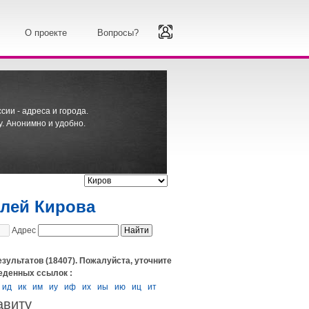
О проекте
Вопросы?
ии - адреса и города.
. Анонимно и удобно.
елей Кирова
Адрес
езультатов (18407). Пожалуйста, уточните
еденных ссылок :
ид
ик
им
иу
иф
их
иы
ию
иц
ит
авиту