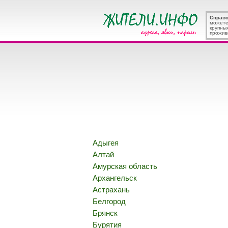
Справ
можете
крупны
прожив
Адыгея
Алтай
Амурская область
Архангельск
Астрахань
Белгород
Брянск
Бурятия