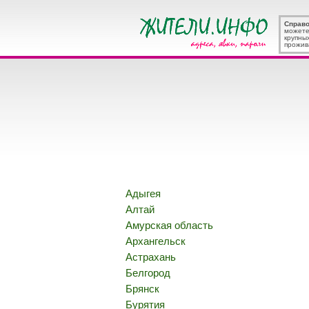
Справ
можете
крупны
прожив
Адыгея
Алтай
Амурская область
Архангельск
Астрахань
Белгород
Брянск
Бурятия