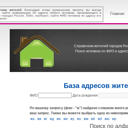
очник жителей
. Благодаря этому уникальному проекту, вы всегда
 найти информацию об адресе любого человека, проживающего в
Главная
х городах России. Либо, наоборот, найти ФИО человека по адресу его
ания.
Справочник жителей городов Росс
Поиск человека по ФИО и адресу
База адресов жит
ФИО
Дата рождения
По вашему запросу (фио - "ж") найдено слишком много р
ваш запрос.
Также вы можете выбрать одну из нижеприв
жа
жв
жг
жд
же
жи
жу
жо
жм
жё
жб
жю
жр
Поиск по алф