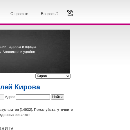
О проекте
Вопросы?
ии - адреса и города.
. Анонимно и удобно.
елей Кирова
Адрес
езультатов (14032). Пожалуйста, уточните
еденных ссылок :
авиту