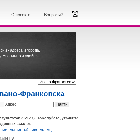
О проекте
Вопросы?
ии - адреса и города.
. Анонимно и удобно.
Ивано-Франковска
Адрес
езультатов (92123). Пожалуйста, уточните
еденных ссылок :
мє
мм
мг
мй
мю
мь
мц
авиту