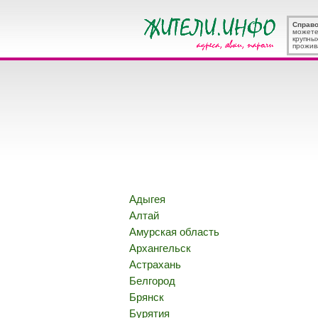
Справ
можете
крупны
прожив
Адыгея
Алтай
Амурская область
Архангельск
Астрахань
Белгород
Брянск
Бурятия