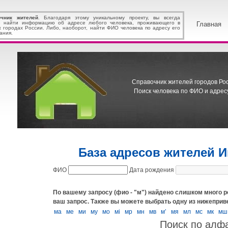
очник жителей
. Благодаря этому уникальному проекту, вы всегда
 найти информацию об адресе любого человека, проживающего в
Главная
х городах России. Либо, наоборот, найти ФИО человека по адресу его
ания.
Справочник жителей городов Росс
Поиск человека по ФИО и адресу
База адресов жителей 
ФИО
Дата рождения
По вашему запросу (фио - "м") найдено слишком много р
ваш запрос.
Также вы можете выбрать одну из нижеприв
ма
ме
ми
му
мо
мі
мр
мн
мв
м’
мя
мл
мс
мк
мш
Поиск по алф