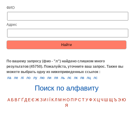
ФИО
Адрес
По вашему запросу (фио - "л") найдено слишком много
результатов (45750). Пожалуйста, уточните ваш запрос.
Также вы
можете выбрать одну из нижеприведенных ссылок :
ла
ле
лі
ло
лу
лю
ли
ля
ль
лє
лк
лв
лц
лс
Поиск по алфавиту
А
Б
В
Г
Ґ
Д
Е
Є
Ж
З
И
І
Ї
К
Л
М
Н
О
П
Р
С
Т
У
Ф
Х
Ц
Ч
Ш
Щ
Ъ
Э
Ю
Я