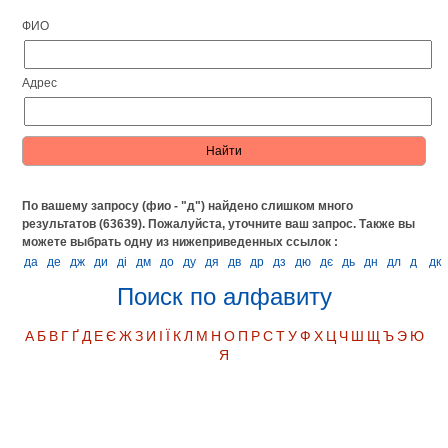
ФИО
Адрес
По вашему запросу (фио - "д") найдено слишком много
результатов (63639). Пожалуйста, уточните ваш запрос.
Также вы
можете выбрать одну из нижеприведенных ссылок :
да
де
дж
ди
ді
дм
до
ду
дя
дв
др
дз
дю
дє
дь
дн
дл
д
дк
Поиск по алфавиту
А
Б
В
Г
Ґ
Д
Е
Є
Ж
З
И
І
Ї
К
Л
М
Н
О
П
Р
С
Т
У
Ф
Х
Ц
Ч
Ш
Щ
Ъ
Э
Ю
Я