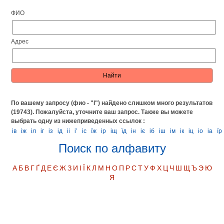
ФИО
Адрес
По вашему запросу (фио - "І") найдено слишком много результатов
(19743). Пожалуйста, уточните ваш запрос.
Также вы можете
выбрать одну из нижеприведенных ссылок :
ів
іж
іл
іг
із
ід
іі
і’
іс
їж
ір
іщ
їд
ін
іє
іб
іш
ім
ік
іц
іо
іа
їр
Поиск по алфавиту
А
Б
В
Г
Ґ
Д
Е
Є
Ж
З
И
І
Ї
К
Л
М
Н
О
П
Р
С
Т
У
Ф
Х
Ц
Ч
Ш
Щ
Ъ
Э
Ю
Я