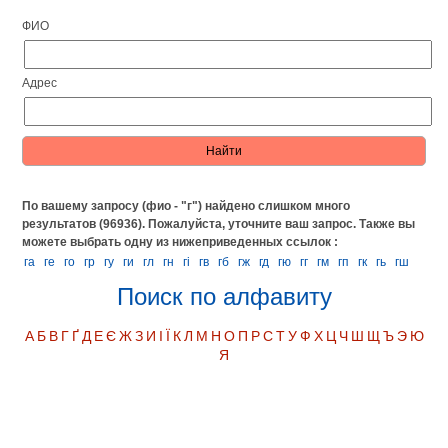
ФИО
Адрес
По вашему запросу (фио - "г") найдено слишком много
результатов (96936). Пожалуйста, уточните ваш запрос.
Также вы
можете выбрать одну из нижеприведенных ссылок :
га
ге
го
гр
гу
ги
гл
гн
гі
гв
гб
гж
гд
гю
гг
гм
гп
гк
гь
гш
Поиск по алфавиту
А
Б
В
Г
Ґ
Д
Е
Є
Ж
З
И
І
Ї
К
Л
М
Н
О
П
Р
С
Т
У
Ф
Х
Ц
Ч
Ш
Щ
Ъ
Э
Ю
Я