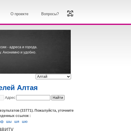
О проекте
Вопросы?
ии - адреса и города.
. Анонимно и удобно.
елей Алтая
Адрес
езультатов (33771). Пожалуйста, уточните
еденных ссылок :
шф
шы
шя
шю
авиту