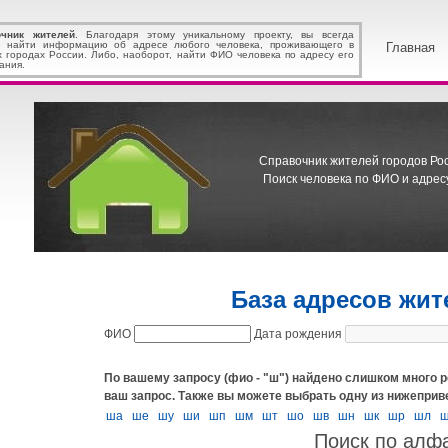
очник жителей
. Благодаря этому уникальному проекту, вы всегда
 найти информацию об адресе любого человека, проживающего в
Главная
х городах России. Либо, наоборот, найти ФИО человека по адресу его
ания.
Справочник жителей городов Росс
Поиск человека по ФИО и адресу
База адресов жит
ФИО
Дата рождения
По вашему запросу (фио - "ш") найдено слишком много р
ваш запрос.
Также вы можете выбрать одну из нижеприв
ша
ше
шу
ши
шп
шм
шт
шо
шв
шн
шк
шр
шл
Поиск по алф