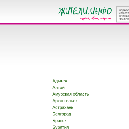
Справ
можете
крупны
прожив
Адыгея
Алтай
Амурская область
Архангельск
Астрахань
Белгород
Брянск
Бурятия