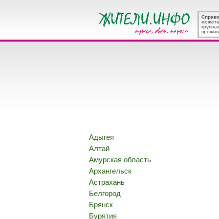
Справ
можете
крупны
прожив
Адыгея
Алтай
Амурская область
Архангельск
Астрахань
Белгород
Брянск
Бурятия