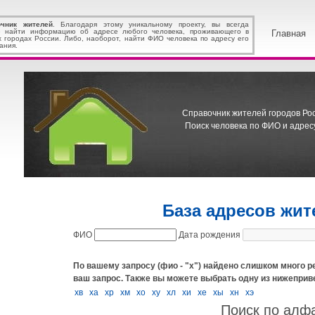
очник жителей
. Благодаря этому уникальному проекту, вы всегда
 найти информацию об адресе любого человека, проживающего в
Главная
х городах России. Либо, наоборот, найти ФИО человека по адресу его
ания.
Справочник жителей городов Росс
Поиск человека по ФИО и адресу
База адресов жит
ФИО
Дата рождения
По вашему запросу (фио - "х") найдено слишком много ре
ваш запрос.
Также вы можете выбрать одну из нижеприв
хв
ха
хр
хм
хо
ху
хл
хи
хе
хы
хн
хэ
Поиск по алф