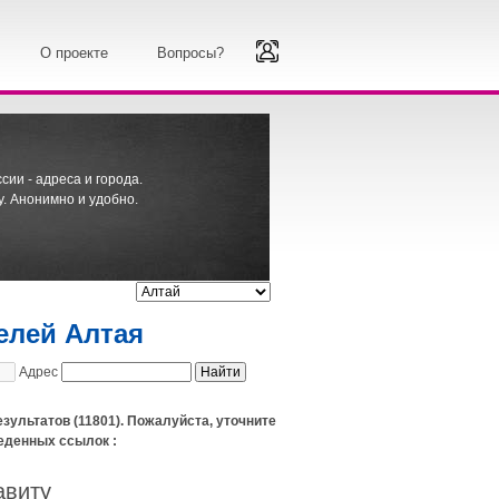
О проекте
Вопросы?
ии - адреса и города.
. Анонимно и удобно.
елей Алтая
Адрес
зультатов (11801). Пожалуйста, уточните
еденных ссылок :
авиту