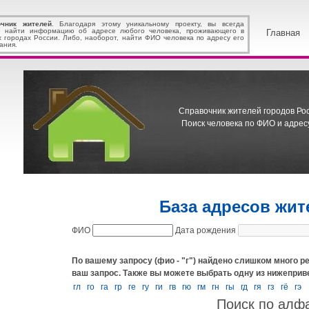
очник жителей
. Благодаря этому уникальному проекту, вы всегда
 найти информацию об адресе любого человека, проживающего в
Главная
х городах России. Либо, наоборот, найти ФИО человека по адресу его
ания.
Справочник жителей городов Росс
Поиск человека по ФИО и адресу
База адресов жит
ФИО
Дата рождения
По вашему запросу (фио - "г") найдено слишком много ре
ваш запрос.
Также вы можете выбрать одну из нижеприв
гл
го
га
гр
ге
гу
ги
гв
гю
гм
гн
гы
гд
гя
гз
гё
гэ
Поиск по алф