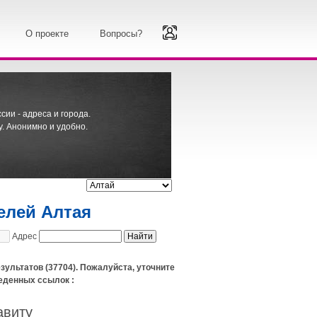
О проекте
Вопросы?
ии - адреса и города.
. Анонимно и удобно.
елей Алтая
Адрес
зультатов (37704). Пожалуйста, уточните
еденных ссылок :
авиту