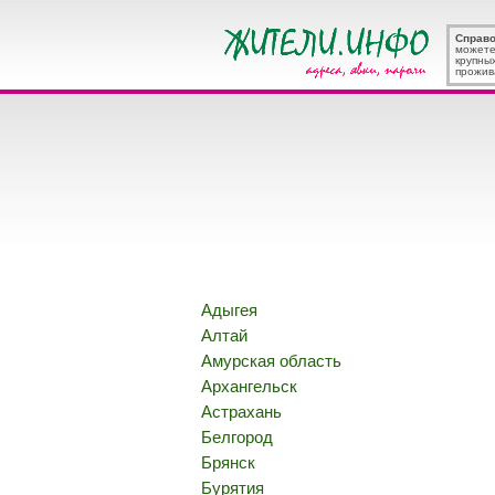
Справ
можете
крупны
прожив
Адыгея
Алтай
Амурская область
Архангельск
Астрахань
Белгород
Брянск
Бурятия