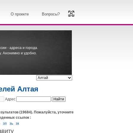
О проекте
Вопросы?
ии - адреса и города.
. Анонимно и удобно.
елей Алтая
Адрес
зультатов (19684). Пожалуйста, уточните
еденных ссылок :
б
зп
зь
зк
авиту