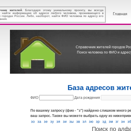
очник жителей
. Благодаря этому уникальному проекту, вы всегда
 найти информацию об адресе любого человека, проживающего в
Главная
х городах России. Либо, наоборот, найти ФИО человека по адресу его
ания.
Справочник жителей городов Росс
Поиск человека по ФИО и адресу
База адресов жит
ФИО
Дата рождения
По вашему запросу (фио - "з") найдено слишком много ре
ваш запрос.
Также вы можете выбрать одну из нижеприв
зо
за
зе
зу
зя
зи
зы
зв
зл
зю
зр
зд
зм
зг
зн
з
Поиск по алф