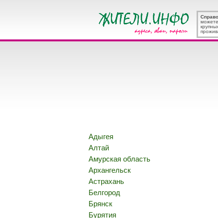
Справ
можете
крупны
прожив
Адыгея
Алтай
Амурская область
Архангельск
Астрахань
Белгород
Брянск
Бурятия