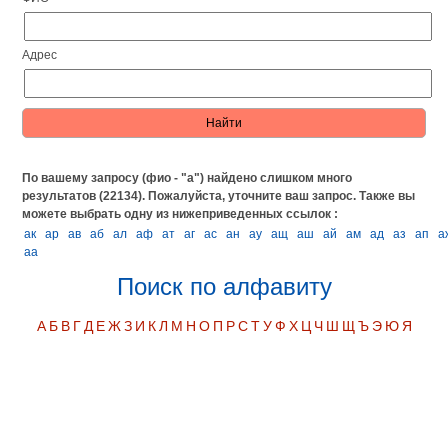
Адрес
По вашему запросу (фио - "а") найдено слишком много
результатов (22134). Пожалуйста, уточните ваш запрос.
Также вы
можете выбрать одну из нижеприведенных ссылок :
ак
ар
ав
аб
ал
аф
ат
аг
ас
ан
ау
ащ
аш
ай
ам
ад
аз
ап
а
аа
Поиск по алфавиту
А
Б
В
Г
Д
Е
Ж
З
И
К
Л
М
Н
О
П
Р
С
Т
У
Ф
Х
Ц
Ч
Ш
Щ
Ъ
Э
Ю
Я