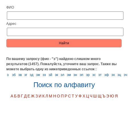
ФИО
Адрес
По вашему запросу (фио - "э") найдено слишком много
результатов (1457). Пожалуйста, уточните ваш запрос.
Также вы
можете выбрать одну из нижеприведенных ссылок :
э
эб
эв
эг
эд
эж
эз
эй
эк
эл
эм
эн
эп
эр
эс
эт
эф
эх
эц
эч
Поиск по алфавиту
А
Б
В
Г
Д
Е
Ж
З
И
К
Л
М
Н
О
П
Р
С
Т
У
Ф
Х
Ц
Ч
Ш
Щ
Ъ
Э
Ю
Я