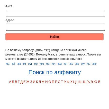
ФИО
Адрес
По вашему запросу (фио - "ж") найдено слишком много
результатов (24051). Пожалуйста, уточните ваш запрос.
Также вы
можете выбрать одну из нижеприведенных ссылок :
жа
жб
жв
жг
жд
же
жж
жи
жл
жм
жн
жо
жр
жу
жэ
жю
Поиск по алфавиту
А
Б
В
Г
Д
Е
Ж
З
И
К
Л
М
Н
О
П
Р
С
Т
У
Ф
Х
Ц
Ч
Ш
Щ
Ъ
Э
Ю
Я