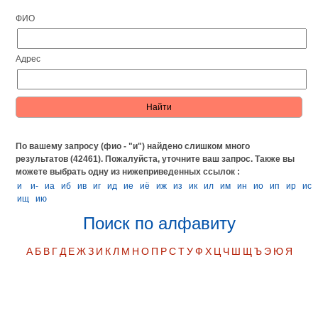
ФИО
Адрес
По вашему запросу (фио - "и") найдено слишком много
результатов (42461). Пожалуйста, уточните ваш запрос.
Также вы
можете выбрать одну из нижеприведенных ссылок :
и
и-
иа
иб
ив
иг
ид
ие
иё
иж
из
ик
ил
им
ин
ио
ип
ир
ис
ищ
ию
Поиск по алфавиту
А
Б
В
Г
Д
Е
Ж
З
И
К
Л
М
Н
О
П
Р
С
Т
У
Ф
Х
Ц
Ч
Ш
Щ
Ъ
Э
Ю
Я