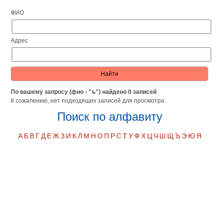
ФИО
Адрес
По вашему запросу (фио - "ъ") найдено 0 записей
К сожалению, нет подходящих записей для просмотра.
Поиск по алфавиту
А
Б
В
Г
Д
Е
Ж
З
И
К
Л
М
Н
О
П
Р
С
Т
У
Ф
Х
Ц
Ч
Ш
Щ
Ъ
Э
Ю
Я