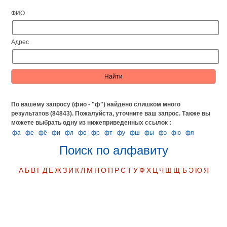
ФИО
Адрес
По вашему запросу (фио - "ф") найдено слишком много
результатов (84843). Пожалуйста, уточните ваш запрос.
Также вы
можете выбрать одну из нижеприведенных ссылок :
фа
фе
фё
фи
фл
фо
фр
фт
фу
фш
фы
фэ
фю
фя
Поиск по алфавиту
А
Б
В
Г
Д
Е
Ж
З
И
К
Л
М
Н
О
П
Р
С
Т
У
Ф
Х
Ц
Ч
Ш
Щ
Ъ
Э
Ю
Я