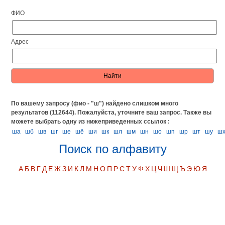
ФИО
Адрес
По вашему запросу (фио - "ш") найдено слишком много
результатов (112644). Пожалуйста, уточните ваш запрос.
Также вы
можете выбрать одну из нижеприведенных ссылок :
ша
шб
шв
шг
ше
шё
ши
шк
шл
шм
шн
шо
шп
шр
шт
шу
ш
Поиск по алфавиту
А
Б
В
Г
Д
Е
Ж
З
И
К
Л
М
Н
О
П
Р
С
Т
У
Ф
Х
Ц
Ч
Ш
Щ
Ъ
Э
Ю
Я