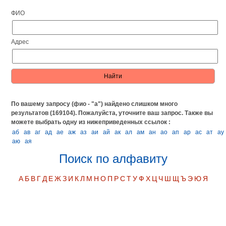
ФИО
Адрес
По вашему запросу (фио - "а") найдено слишком много
результатов (169104). Пожалуйста, уточните ваш запрос.
Также вы
можете выбрать одну из нижеприведенных ссылок :
аб
ав
аг
ад
ае
аж
аз
аи
ай
ак
ал
ам
ан
ао
ап
ар
ас
ат
ау
аю
ая
Поиск по алфавиту
А
Б
В
Г
Д
Е
Ж
З
И
К
Л
М
Н
О
П
Р
С
Т
У
Ф
Х
Ц
Ч
Ш
Щ
Ъ
Э
Ю
Я