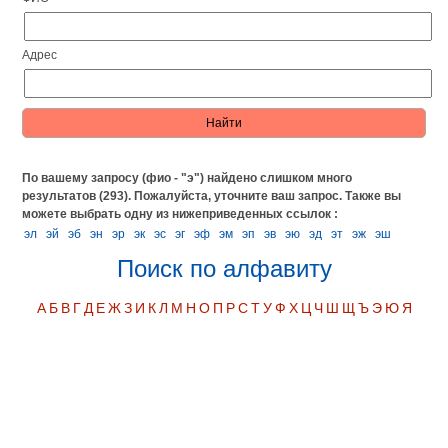
Адрес
По вашему запросу (фио - "э") найдено слишком много
результатов (293). Пожалуйста, уточните ваш запрос.
Также вы
можете выбрать одну из нижеприведенных ссылок :
эл
эй
эб
эн
эр
эк
эс
эг
эф
эм
эп
эв
эю
эд
эт
эж
эш
Поиск по алфавиту
А
Б
В
Г
Д
Е
Ж
З
И
К
Л
М
Н
О
П
Р
С
Т
У
Ф
Х
Ц
Ч
Ш
Щ
Ъ
Э
Ю
Я