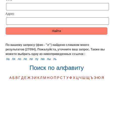
Адрес
По вашему запросу (фио - "л") найдено слишком много
результатов (27094). Пожалуйста, уточните ваш запрос.
Также вы
можете выбрать одну из нижеприведенных ссылок :
ла
ля
ло
ле
ли
лу
лю
лы
ль
Поиск по алфавиту
А
Б
В
Г
Д
Е
Ж
З
И
К
Л
М
Н
О
П
Р
С
Т
У
Ф
Х
Ц
Ч
Ш
Щ
Ъ
Э
Ю
Я